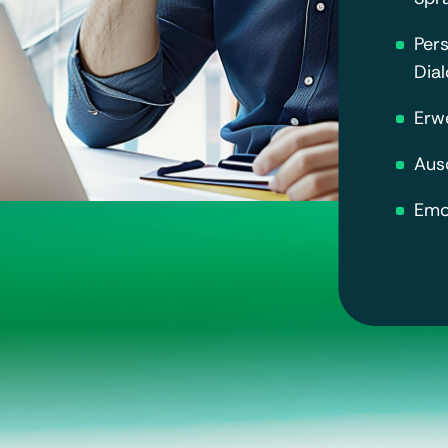
Pers
Dia
Erw
Aus
Emot