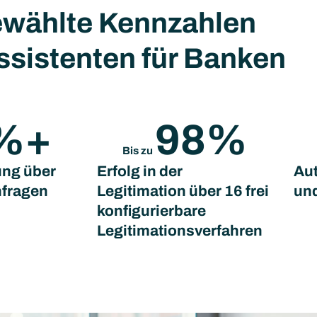
wählte Kennzahlen
ssistenten für Banken
 %+
98
%
Bis zu 
ung über
Erfolg in der
Aut
nfragen
Legitimation über 16 frei
un
konfigurierbare
Legitimationsverfahren