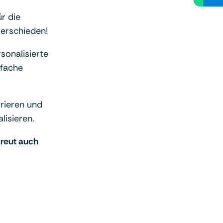
r die
terschieden!
sonalisierte
nfache
rieren und
lisieren.
freut auch