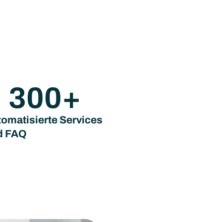
300
+
omatisierte Services
d FAQ