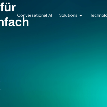
für
Conversational AI
Solutions
Technol
enfach
r
n