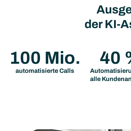
Ausge
der KI-A
100
 Mio.
40
automatisierte Calls
Automatisier
alle Kundena