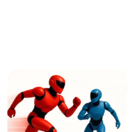
geopolitischen Druck des
"Chinese Speed" beleuchtet
haben, wenden wir den Blick nun
nach innen. Denn die vielleicht
größte Gefahr im Rennen um
Superintelligenz ist nicht der