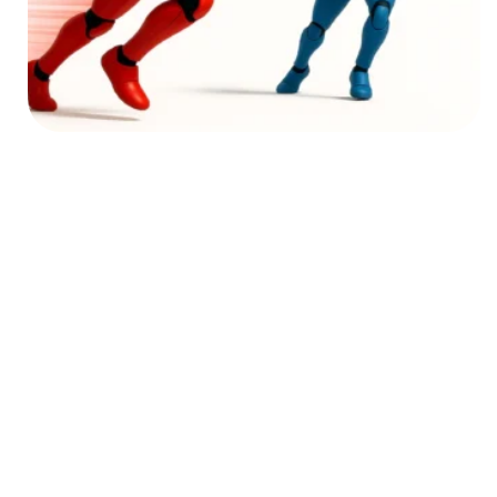
Das KI-Wettrüsten
Pekings AGI-Strategie: Die
neue Staatsdoktrin der
Künstlichen Intelligenz
und ihre Folgen für den
Westen
Der Wettlauf um die
Superintelligenz ist längst mehr
als ein technologisches Rennen
– er ist zum geopolitischen
Drama unserer Zeit geworden.