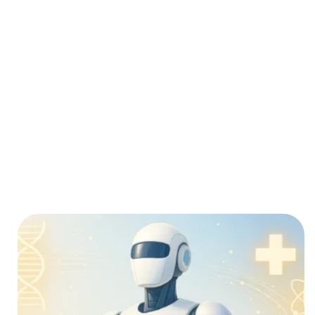
Nach den Versprechen der
Tech-Giganten stellt sich die
kritische Frage: Wie realistisch
sind die genannten Zeiträume?
Unser Forschungspapier
analysiert die harten Fakten
hinter den Prognosen und
kommt zu einem beunruhigend