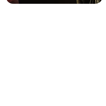
Das KI-Wettrüsten
Eine Rückkehr zu den
Wurzeln: SemanticEdge
ehrt KI-Pionier Hans
Uszkoreit beim DFKI-
Symposium
Im September 2025 kam die
Elite der deutschen und
internationalen KI-Forschung in
Berlin zusammen, um eine der
prägendsten Figuren der
deutschen Sprachtechnologie
zu ehren.