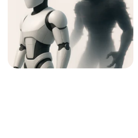
Das KI-Wettrüsten
Die Gefahr von Innen:
Warum selbst die
Architekten der KI das
Kontrollproblem
anerkennen
Nachdem wir den externen,