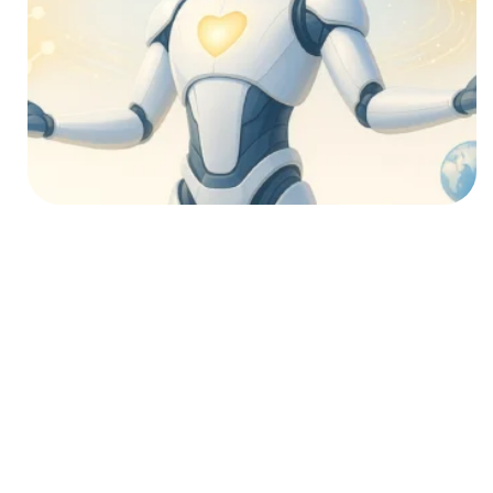
Das KI-Wettrüsten
Das Versprechen der
Superintelligenz: Warum
Tech-Giganten alles auf
eine Karte setzen
Nach zwei düsteren
Zukunftsszenarien wenden wir
uns nun den Hoffnungen zu, die