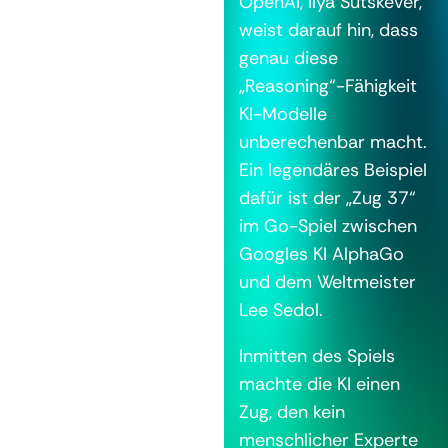
OpenAI, Ilya Sutskever,
weist darauf hin, dass
genau diese
„Reasoning“-Fähigkeit
KI-Modelle
unberechenbar macht.
Ein legendäres Beispiel
dafür ist der „Zug 37“
im Go-Spiel zwischen
Googles KI AlphaGo
und dem Weltmeister
Lee Sedol.
Inmitten des Spiels
machte die KI einen
Zug, den kein
menschlicher Experte