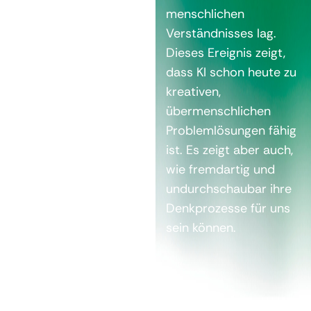
menschlichen
Verständnisses lag.
Dieses Ereignis zeigt,
dass KI schon heute zu
kreativen,
übermenschlichen
Problemlösungen fähig
ist. Es zeigt aber auch,
wie fremdartig und
undurchschaubar ihre
Denkprozesse für uns
sein können.