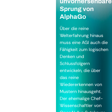
unvorhersehbare
Sprung von
AlphaGo
Über die reine
Welterfahrung hinaus
muss eine AGI auch die
Fähigkeit zum logischen
Denken und
Schlussfolgern
entwickeln, die über
das reine
Wiedererkennen von
Mustern hinausgeht.
Der ehemalige Chef-
Wissenschaftler von